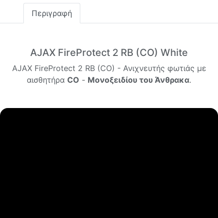
Περιγραφή
AJAX FireProtect 2 RB (CO) White
AJAX FireProtect 2 RB (CO) - Ανιχνευτής φωτιάς με
αισθητήρα
CO
-
Μονοξειδίου του Άνθρακα
.