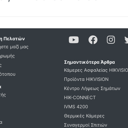
η Πελατών
στε μαζί μας
ηρωμής
Σημαντικότερα Άρθρα
ς
Κάμερες Ασφαλείας HIKVISI
τότοπου
Προϊόντα HIKVISION
α
Κέντρο Λήψεως Σημάτων
τής
HIK-CONNECT
IVMS 4200
Θερμικές Κάμερες
α
Συναγερμοί Σπιτιών