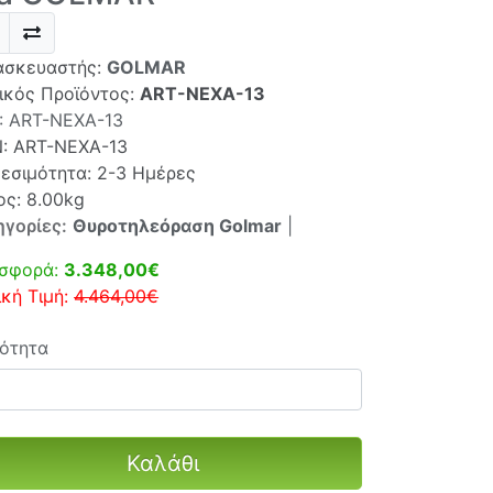
ασκευαστής:
GOLMAR
ικός Προϊόντος:
ART-NEXA-13
:
ART-NEXA-13
N:
ART-NEXA-13
θεσιμότητα: 2-3 Ημέρες
ος: 8.00kg
ηγορίες:
Θυροτηλεόραση Golmar
|
σφορά:
3.348,00€
ική Τιμή:
4.464,00€
ότητα
Καλάθι