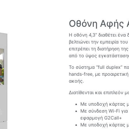
Οθόνη Αφής A
Η οθόνη 4,3” διαθέτει ένα
βελτιώνει την εμπειρία το
επιτρέπει τη διατήρηση τη
από το ύψος εγκατάσταση
Το σύστημα “full duplex” π
hands-free, με προαιρετικ
ακοής.
Διατίθενται και επιπλεόν 
Με υποδοχή κάρτας μ
Με σύνδεση Wi-Fi για
εφαρμογή G2Call+
Με υποδοχή κάρτας μ