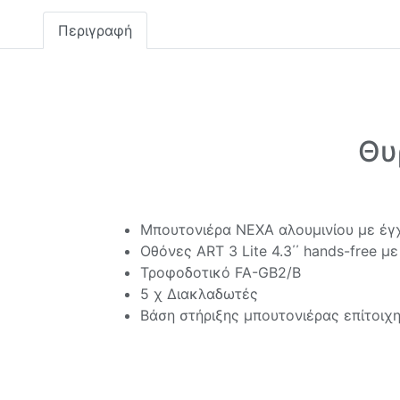
Περιγραφή
Θυ
Μπουτονιέρα NEXA αλουμινίου με έ
Οθόνες ART 3 Lite 4.3΄΄ hands-free μ
Τροφοδοτικό FA-GB2/B
5 χ Διακλαδωτές
Βάση στήριξης μπουτονιέρας επίτοιχ