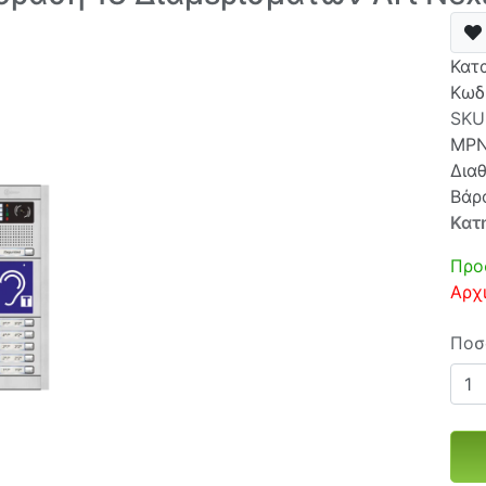
Κατ
Κωδ
SKU
MP
Δια
Βάρ
Κατ
Προ
Αρχ
Ποσ