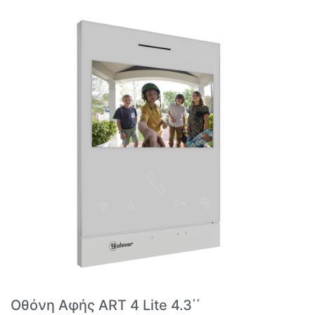
Οθόνη Αφής ART 4 Lite 4.3΄΄