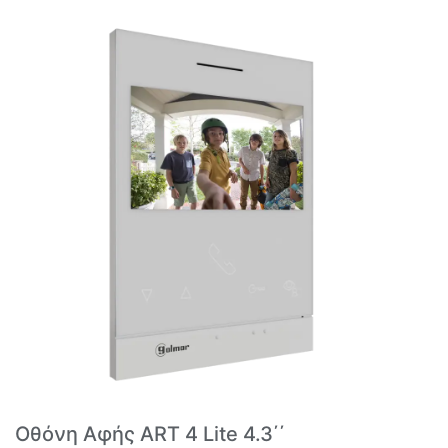
Οθόνη Αφής ART 4 Lite 4.3΄΄