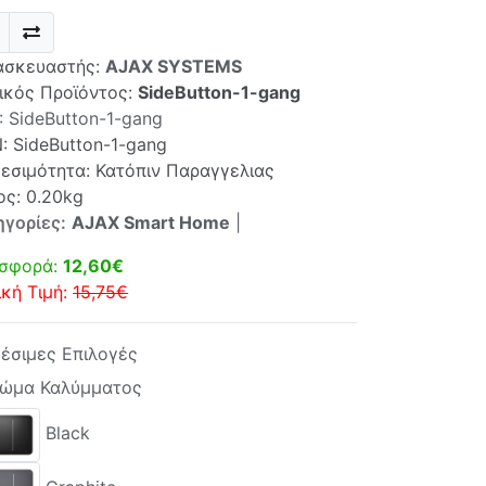
ασκευαστής:
AJAX SYSTEMS
ικός Προϊόντος:
SideButton-1-gang
:
SideButton-1-gang
N:
SideButton-1-gang
θεσιμότητα: Κατόπιν Παραγγελιας
ος: 0.20kg
ηγορίες:
AJAX Smart Home
|
σφορά:
12,60€
ική Τιμή:
15,75€
θέσιμες Επιλογές
ώμα Καλύμματος
Black