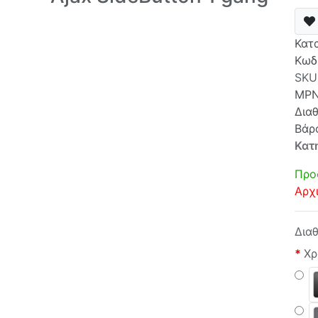
Κατ
Κωδ
SKU
MP
Δια
Βάρ
Κατ
Προ
Αρχ
Δια
Χρ