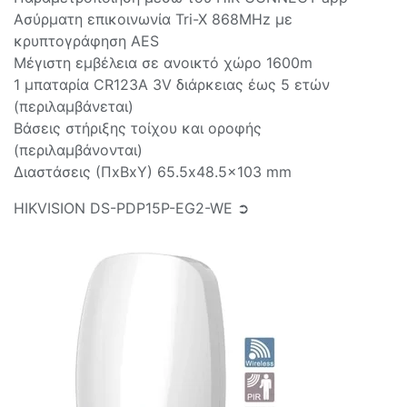
Ασύρματη επικοινωνία Tri-X 868MHz με
κρυπτογράφηση AES
Μέγιστη εμβέλεια σε ανοικτό χώρο 1600m
1 μπαταρία CR123A 3V διάρκειας έως 5 ετών
(περιλαμβάνεται)
Βάσεις στήριξης τοίχου και οροφής
(περιλαμβάνονται)
Διαστάσεις (ΠxΒxY) 65.5x48.5x103 mm
HIKVISION DS-PDP15P-EG2-WE ➲