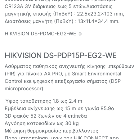
CR123A 3V διάρκειας έως 5 ετών.Διαστάσεις
μαγνητικής επαφής (ΠxΒxY) : 22.5x23.2x103 mm,
Διαστάσεις μαγνήτη (ΠxΒxY) : 13x11.4x34.4 mm.
HIKVISION DS-PDMC-EG2-WE ➲
HIKVISION DS-PDP15P-EG2-WE
Ασύρματος παθητικός ανιχνευτής κίνησης υπερύθρων
(PIR) για πίνακα AX PRO, με Smart Environmental
Control και ψηφιακή επεξεργασία σήματος (DSP
microprocessor).
Ύψος τοποθέτησης 1.8 ως 2.4 m
Εμβέλεια ανίχνευσης ως 15 m σε γωνία 85.9ο
3D φακός 52 ζωνών σε 4 επίπεδα
Αγνόηση κατοικιδίων ως 30 kg
Μέτρηση θερμοκρασίας περιβάλλοντος
Παραμετροποίηση μέσω του HIK CONNECT app