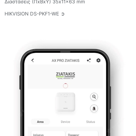
Διαστάσεις (ΠxΒxY) 35x11x63 mm
HIKVISION DS-PKF1-WE ➲