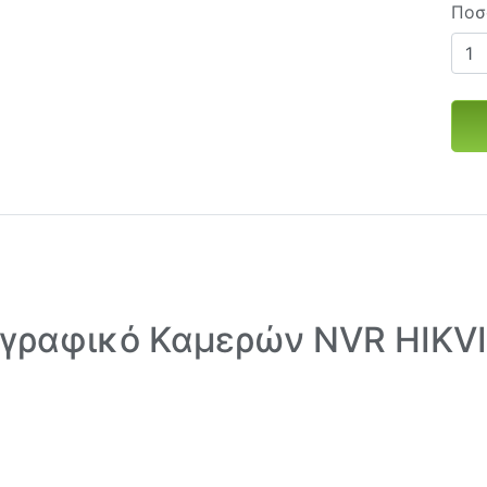
Ποσ
γραφικό Καμερών NVR HIKV