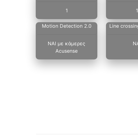
1
1
Motion Detection 2.0
Line crossin
ΝΑΙ με κάμερες
Ν
Acusense