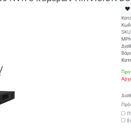
Κατ
Κωδ
SKU
MP
Δια
Βάρ
Κατ
Προ
Αρχ
Δια
Πρό
Π
Ε