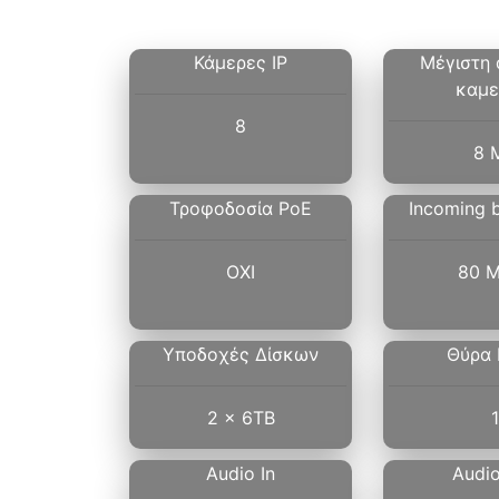
Κάμερες IP
Μέγιστη
καμ
8
8 
Τροφοδοσία PoE
Incoming 
ΟΧΙ
80 
Υποδοχές Δίσκων
Θύρα
2 x 6TB
1
Audio In
Audi