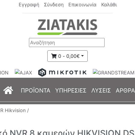
Εγγραφή
Σύνδεση
Επικοινωνία
Καλάθι
0 - 0,00€
(current)
ΠΡΟΪΟΝΤΑ
ΥΠΗΡΕΣΙΕΣ
ΛΥΣΕΙΣ
ΑΡΘΡΑ
R Hikvision /
κό NVR 8 καμερών HIKVISION DS