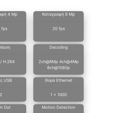
αφή 4 Mp
Καταγραφή 8 Mp
 fps
20 fps
πίεση
Decoding
/ H.264
2ch@8Mp 4ch@4Mp
8ch@1080p
ς USB
Θύρα Ethernet
2
1 x 1000
m Out
Motion Detection