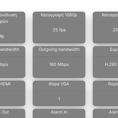
 ανάλυση
Καταγραφή 1080p
Καταγρ
ερών
25 fps
25
Mp
bandwidth
Outgoing bandwidth
Συμ
Mbps
160 Mbps
H.265 
 HDMI
Θύρα VGA
Θύρε
1
o Out
Alarm In
Alar