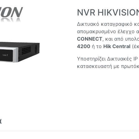
NVR HIKVISIO
Δικτυακό καταγραφικό κ
απομακρυσμένο έλεγχο α
CONNECT
, και από υπολ
4200
ή το
Hik Central
(έκ
Υποστηρίζει Δικτυακές IP
κατασκευαστή με πρωτόκ
ά