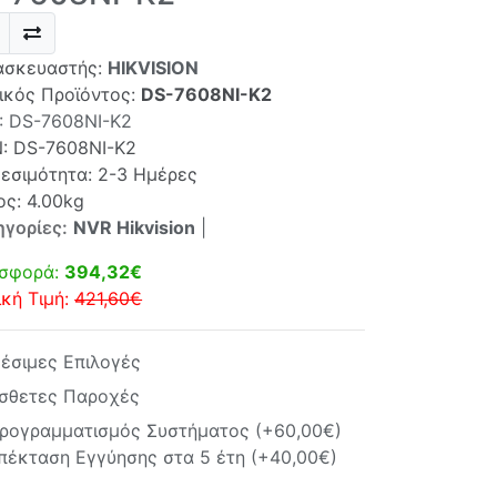
ασκευαστής:
HIKVISION
ικός Προϊόντος:
DS-7608NI-K2
:
DS-7608NI-K2
N:
DS-7608NI-K2
θεσιμότητα: 2-3 Ημέρες
ος: 4.00kg
ηγορίες:
NVR Hikvision
|
σφορά:
394,32€
ική Τιμή:
421,60€
θέσιμες Επιλογές
σθετες Παροχές
ρογραμματισμός Συστήματος (+60,00€)
πέκταση Εγγύησης στα 5 έτη (+40,00€)