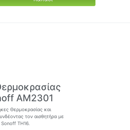
Θερμοκρασίας
noff AM2301
ήκες Θερμοκρασίας και
υνδέοντας τον αισθητήρα με
ή
Sonoff TH16
.