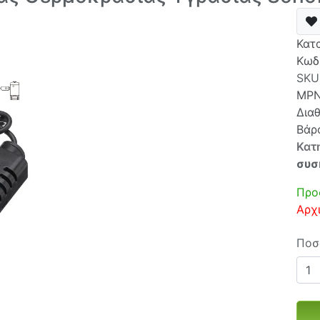
Κατ
Κωδ
SKU
MP
Δια
Βάρο
Κατ
συσ
Προ
Αρχ
Ποσ