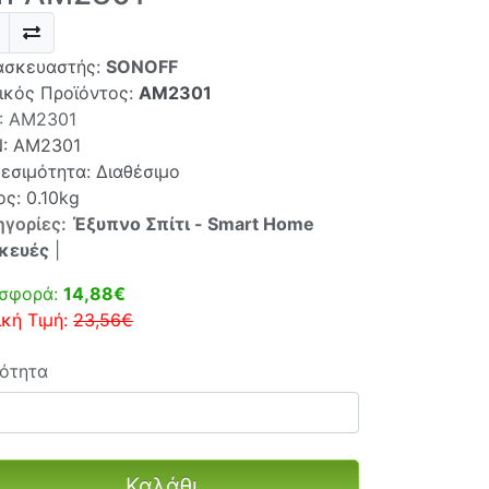
ασκευαστής:
SONOFF
ικός Προϊόντος:
AM2301
:
AM2301
N:
AM2301
θεσιμότητα: Διαθέσιμο
ς: 0.10kg
ηγορίες:
Έξυπνο Σπίτι - Smart Home
κευές
|
σφορά:
14,88€
ική Τιμή:
23,56€
ότητα
Καλάθι