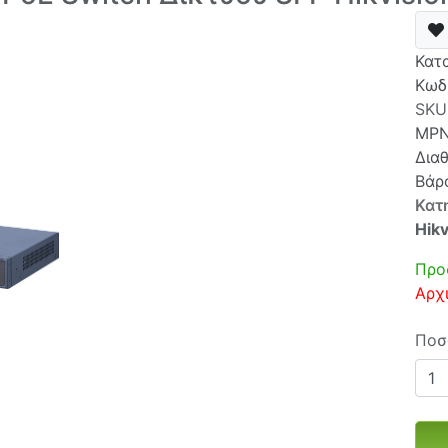
Κατ
Κωδ
SKU
MP
Δια
Βάρ
Κατ
Hikv
Προ
Αρχ
Ποσ