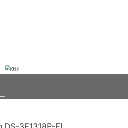
n DS-3E1318P-EI