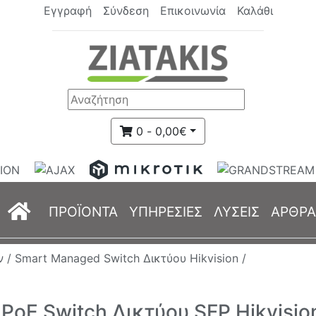
Εγγραφή
Σύνδεση
Επικοινωνία
Καλάθι
0 - 0,00€
(current)
ΠΡΟΪΟΝΤΑ
ΥΠΗΡΕΣΙΕΣ
ΛΥΣΕΙΣ
ΑΡΘΡΑ
ν /
Smart Managed Switch Δικτύου Hikvision /
PoE Switch Δικτύου SFP Hikvisio