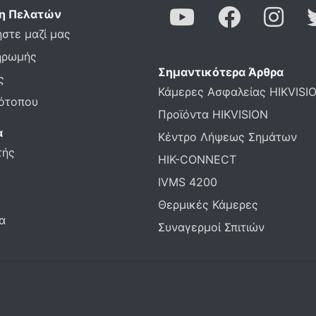
η Πελατών
στε μαζί μας
ηρωμής
Σημαντικότερα Άρθρα
ς
Κάμερες Ασφαλείας HIKVISI
τότοπου
Προϊόντα HIKVISION
α
Κέντρο Λήψεως Σημάτων
τής
HIK-CONNECT
IVMS 4200
Θερμικές Κάμερες
α
Συναγερμοί Σπιτιών