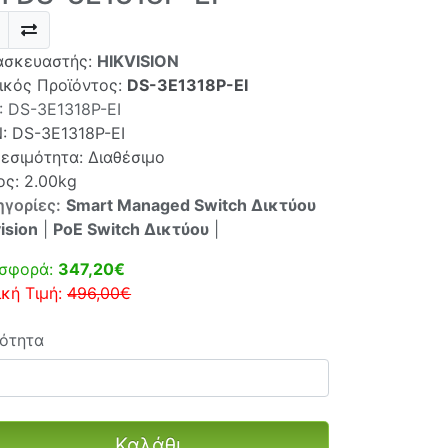
ασκευαστής:
HIKVISION
ικός Προϊόντος:
DS-3E1318P-EI
:
DS-3E1318P-EI
N:
DS-3E1318P-EI
θεσιμότητα: Διαθέσιμο
ος: 2.00kg
ηγορίες:
Smart Managed Switch Δικτύου
ision
|
PoE Switch Δικτύου
|
σφορά:
347,20€
ική Τιμή:
496,00€
ότητα
Καλάθι