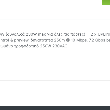
0W (συνολικά 230W max για όλες τις πόρτες) + 2 x UPLIN
ontrol & preview, δυνατότητα 250m @ 10 Μbps, 7.2 Gbps ba
ματωμένο τροφοδοτικό 250W 230VAC.