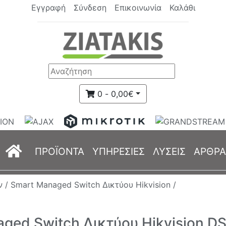
Εγγραφή
Σύνδεση
Επικοινωνία
Καλάθι
0 - 0,00€
(current)
ΠΡΟΪΟΝΤΑ
ΥΠΗΡΕΣΙΕΣ
ΛΥΣΕΙΣ
ΑΡΘΡΑ
ν /
Smart Managed Switch Δικτύου Hikvision /
ged Switch Δικτύου Hikvision D