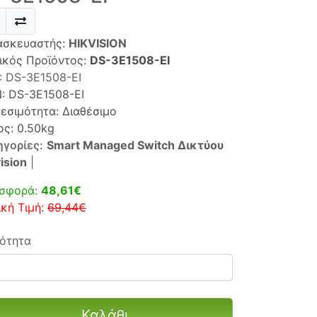
ασκευαστής:
HIKVISION
ικός Προϊόντος:
DS-3E1508-EI
:
DS-3E1508-EI
N:
DS-3E1508-EI
θεσιμότητα: Διαθέσιμο
ος: 0.50kg
ηγορίες:
Smart Managed Switch Δικτύου
ision
|
σφορά:
48,61€
ική Τιμή:
69,44€
ότητα
Καλάθι