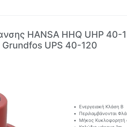
νσης HANSA HHQ UHP 40-12
ι Grundfos UPS 40-120
Ενεργειακή Κλάση Β
Περιλαμβάνονται Φλ
Μήκος Κυκλοφορητή 