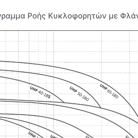
γραμμα Ροής Κυκλοφορητών με Φλά