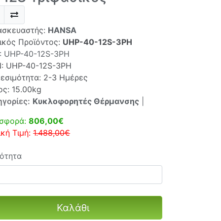
ασκευαστής:
HANSA
ικός Προϊόντος:
UHP-40-12S-3PH
:
UHP-40-12S-3PH
N:
UHP-40-12S-3PH
θεσιμότητα: 2-3 Ημέρες
ος: 15.00kg
ηγορίες:
Κυκλοφορητές Θέρμανσης
|
σφορά:
806,00€
ική Τιμή:
1.488,00€
ότητα
Καλάθι