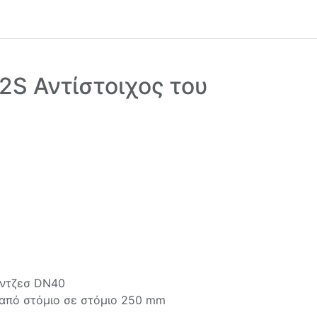
S Αντίστοιχος του
άντζεσ DN40
από στόμιo σε στόμιο 250 mm