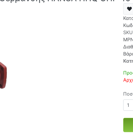
Κατ
Κωδ
SKU
MP
Δια
Βάρ
Κατ
Προ
Αρχ
Ποσ