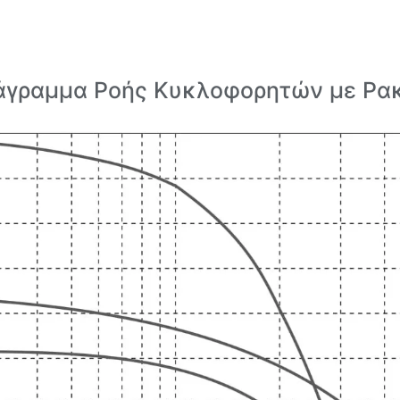
άγραμμα Ροής Κυκλοφορητών με Ρα