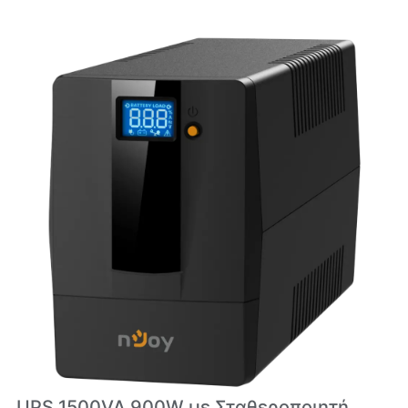
UPS 1500VA 900W με Σταθεροποιητή