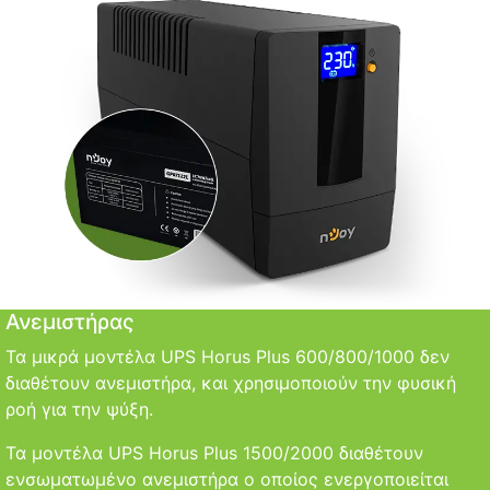
Ανεμιστήρας
Τα μικρά μοντέλα UPS Horus Plus 600/800/1000 δεν
διαθέτουν ανεμιστήρα, και χρησιμοποιούν την φυσική
ροή για την ψύξη.
Τα μοντέλα UPS Horus Plus 1500/2000 διαθέτουν
ενσωματωμένο ανεμιστήρα ο οποίος ενεργοποιείται