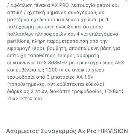
/ αφόπλιση πίνακα AX PRO, λειτουργία patrol και
οπτική / ηχητική σήμανση συναγερμού, σε
μοντέρνο σχεδιασμό και λευκό χρώμα, με 1
πολύχρωμη φωτεινή ένδειξη κατάστασης
πολλαπλών πληροφοριών και 4 για επιλεγόμενα
partitions, πλήρη παραμετροποίηση από την
εφαρμογή (app), βομβητή, αποσπώμενη βάση για
επίτοιχη τοποθέτηση, tamper, ασύρματη
επικοινωνία Tri-X 868MHz με κρυπτογράφηση AES
και εμβέλεια ως 1.200 m σε ανοικτό χώρο,
τροφοδοσία από 3 μπαταρίες ΑΑ 1.5V
(τοποθετημένες, αντικαθίστανται εύκολα)
διάρκειας 2 ετών, διακόπτη τροφοδοσίας, (ΠxΒxY)
75x21x124 mm.
Ασύρματος Συναγερμός Ax Pro HIKVISION