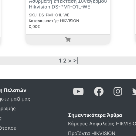
Ασύρματη επέκταση Συναγερμού
Hikvision DS-PM1-O1L-WE
SKU: DS-PM1-O1L-WE
Κατασκευαστής: HIKVISION
0,00€
1
2
>
>|
η Πελατών
στε μαζί μας
ηρωμής
Σημαντικότερα Άρθρα
ς
Κάμερες Ασφαλείας HIKVISI
τότοπου
Προϊόντα HIKVISION