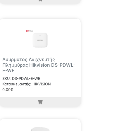
Ασύρματος Ανιχνευτής
Πλημμύρας Hikvision DS-PDWL-
E-WE
SKU: DS-PDWL-E-WE
Κατασκευαστής: HIKVISION
0,00€