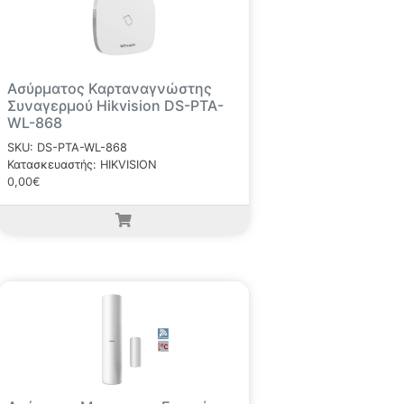
Ασύρματος Καρταναγνώστης
Συναγερμού Hikvision DS-PTA-
WL-868
SKU: DS-PTA-WL-868
Κατασκευαστής: HIKVISION
0,00€