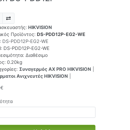
ασκευαστής:
HIKVISION
ικός Προϊόντος:
DS-PDD12P-EG2-WE
:
DS-PDD12P-EG2-WE
N:
DS-PDD12P-EG2-WE
θεσιμότητα: Διαθέσιμο
ος: 0.20kg
ηγορίες:
Συναγερμός AX PRO HIKVISION
|
ρματοι Ανιχνευτές HIKVISION
|
0€
ότητα