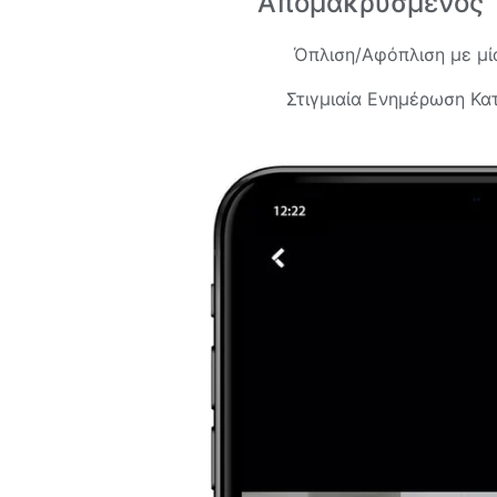
Απομακρυσμένος '
Όπλιση/Αφόπλιση με μί
Στιγμιαία Ενημέρωση Κα