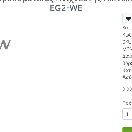
EG2-WE
Κατ
Κωδ
SKU
MP
Δια
Βάρ
Κατ
Ασύ
0,0
Ποσ