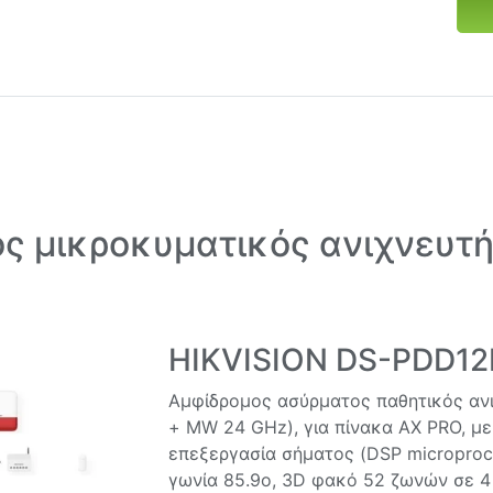
 μικροκυματικός ανιχνευτής
HIKVISION DS-PDD1
Αμφίδρομος ασύρματος παθητικός ανι
+ MW 24 GHz), για πίνακα AX PRO, με
επεξεργασία σήματος (DSP microproce
γωνία 85.9ο, 3D φακό 52 ζωνών σε 4