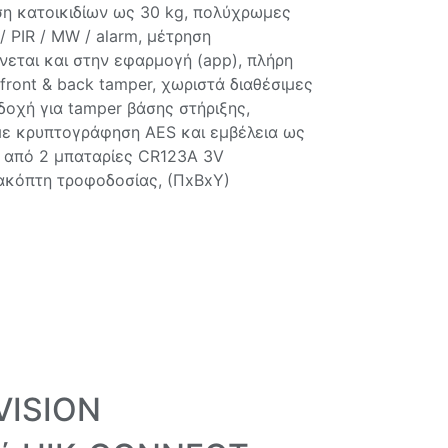
ηση κατοικιδίων ως 30 kg, πολύχρωμες
 PIR / MW / alarm, μέτρηση
εται και στην εφαρμογή (app), πλήρη
ront & back tamper, χωριστά διαθέσιμες
δοχή για tamper βάσης στήριξης,
με κρυπτογράφηση AES και εμβέλεια ως
 από 2 μπαταρίες CR123A 3V
ιακόπτη τροφοδοσίας, (ΠxΒxY)
VISION