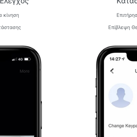
Ελεγχος
Κατά
α κίνηση
Επιτήρησ
τάστασης
Επίβλεψη Θ