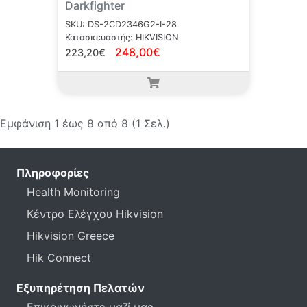
Darkfighter
SKU: DS-2CD2346G2-I-28
Κατασκευαστής: HIKVISION
248,00€
223,20€
Εμφάνιση 1 έως 8 από 8 (1 Σελ.)
Πληροφορίες
Health Monitoring
Κέντρο Ελέγχου Hikvision
Hikvision Greece
Hik Connect
Εξυπηρέτηση Πελατών