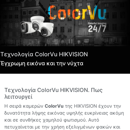
Τεχνολογία ColorVu HIKVISION
Έγχρωμη εικόνα και την νύχτα
Τεχνολογία ColorVu HIKVISION. Πως
λειτουργεί
Η σειρά καμερών
ColorVu
της HIKVISION έχουν την
δυνατότητα λήψης εικόνας υψηλής ευκρίνειας ακόμη
και σε συνθήκες χαμηλού φωτισμού. Αυτό
πετυχαίνεται με την χρήση εξελιγμένων φακών και