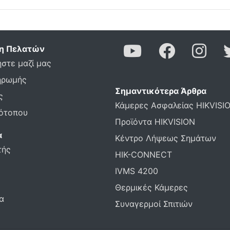
η Πελατών
στε μαζί μας
ηρωμής
Σημαντικότερα Άρθρα
ς
Κάμερες Ασφαλείας HIKVISI
τότοπου
Προϊόντα HIKVISION
α
Κέντρο Λήψεως Σημάτων
τής
HIK-CONNECT
IVMS 4200
Θερμικές Κάμερες
α
Συναγερμοί Σπιτιών