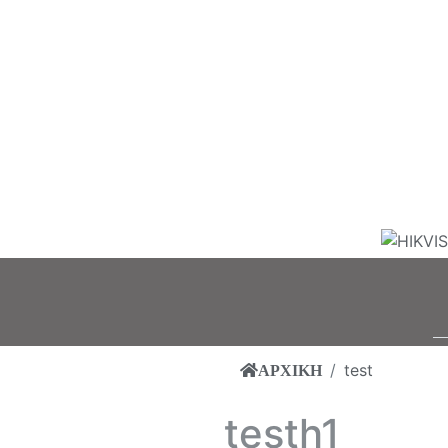
test
ΑΡΧΙΚΗ
testh1