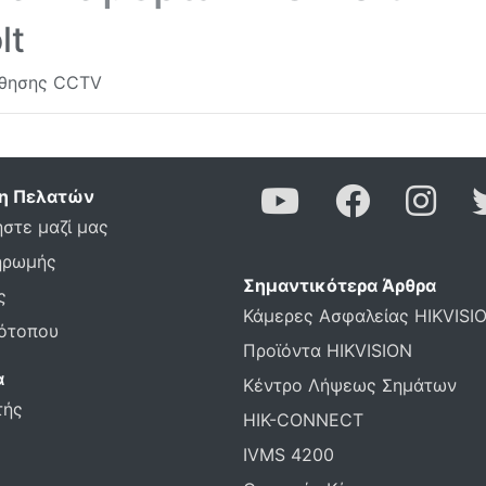
lt
ύθησης CCTV
η Πελατών
στε μαζί μας
ηρωμής
Σημαντικότερα Άρθρα
ς
Κάμερες Ασφαλείας HIKVISI
τότοπου
Προϊόντα HIKVISION
α
Κέντρο Λήψεως Σημάτων
τής
HIK-CONNECT
IVMS 4200