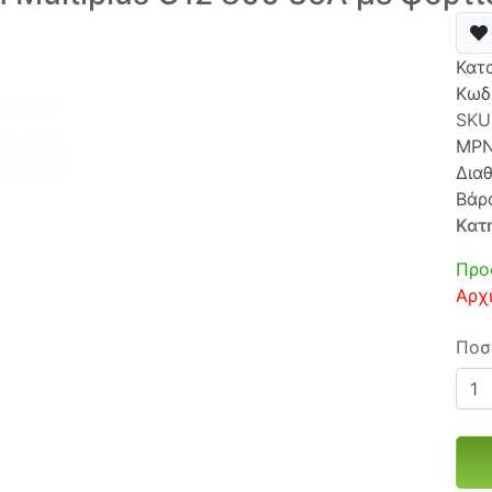
Κατ
Κωδ
SKU
MP
Δια
Βάρ
Κατ
Προ
Αρχ
Ποσ