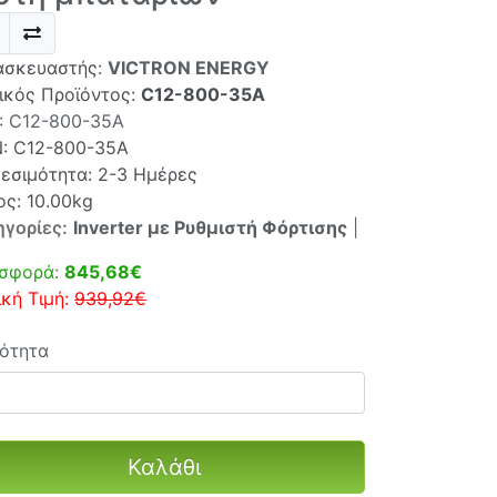
ασκευαστής:
VICTRON ENERGY
ικός Προϊόντος:
C12-800-35A
:
C12-800-35A
N:
C12-800-35A
θεσιμότητα: 2-3 Ημέρες
ος: 10.00kg
ηγορίες:
Inverter με Ρυθμιστή Φόρτισης
|
σφορά:
845,68€
ική Τιμή:
939,92€
ότητα
Καλάθι