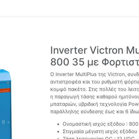
Inverter Victron Mu
800 35 με Φορτισ
Ο Inverter MultiPlus της Victron, συν
αντιστροφέα και του ρυθμιστή φόρτι
κομψό πακέτο. Στις πολλές του λειτ
η παραγωγή τάσης καθαρού ημιτόνο
μπαταριών, υβριδική τεχνολογία Powe
παράλληλης σύνδεσης έως και 6 ίδι
Ονομαστική ισχύς εξόδου : 800
Στιγμιαία μέγιστη ισχύς εξόδου 
Τάση λειτουργίας DC : 12 VDC