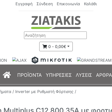
Εγγραφή
Σύνδεση
Επικοινωνία
Καλάθι
0 - 0,00€
(current)
ΠΡΟΪΟΝΤΑ
ΥΠΗΡΕΣΙΕΣ
ΛΥΣΕΙΣ
ΑΡΘΡΑ
ήματα /
Inverter με Ρυθμιστή Φόρτισης /
on Multiplus C12 800 35A με φορ